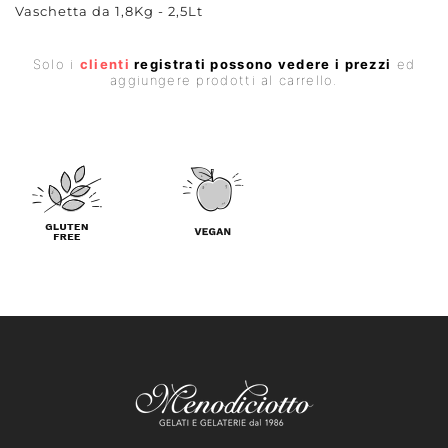
Vaschetta da 1,8Kg - 2,5Lt
Prezzo
Solo i
clienti
registrati possono vedere i prezzi
ed
di
aggiungere prodotti al carrello.
listino