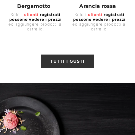
Bergamotto
Arancia rossa
Prezzo
Prezzo
Solo i
clienti
registrati
Solo i
clienti
registrati
possono vedere i prezzi
possono vedere i prezzi
di
di
ed aggiungere prodotti al
ed aggiungere prodotti al
listino
listino
carrello.
carrello.
TUTTI I GUSTI