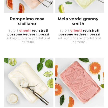
Pompelmo rosa
Mela verde granny
siciliano
smith
Prezzo
Prezzo
Solo i
clienti
registrati
Solo i
clienti
registrati
possono vedere i prezzi
possono vedere i prezzi
di
di
ed aggiungere prodotti al
ed aggiungere prodotti al
listino
listino
carrello.
carrello.