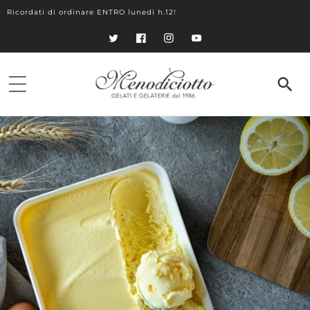
Vai
direttamente
Ricordati di ordinare ENTRO lunedì h.12!
ai contenuti
Twitter
Facebook
Instagram
YouTube