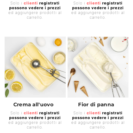
Prezzo
Prezzo
Solo i
clienti
registrati
Solo i
clienti
registrati
possono vedere i prezzi
possono vedere i prezzi
di
di
ed aggiungere prodotti al
ed aggiungere prodotti al
listino
listino
carrello.
carrello.
Crema all'uovo
Fior di panna
Prezzo
Prezzo
Solo i
clienti
registrati
Solo i
clienti
registrati
possono vedere i prezzi
possono vedere i prezzi
di
di
ed aggiungere prodotti al
ed aggiungere prodotti al
listino
listino
carrello.
carrello.