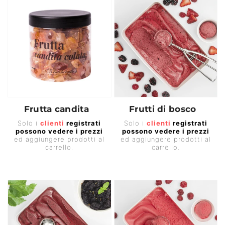
Frutta candita
Frutti di bosco
Prezzo
Prezzo
Solo i
clienti
registrati
Solo i
clienti
registrati
possono vedere i prezzi
possono vedere i prezzi
di
di
ed aggiungere prodotti al
ed aggiungere prodotti al
listino
listino
carrello.
carrello.