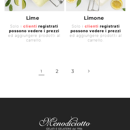
Lime
Limone
Prezzo
Prezzo
Solo i
clienti
registrati
Solo i
clienti
registrati
possono vedere i prezzi
possono vedere i prezzi
di
di
ed aggiungere prodotti al
ed aggiungere prodotti al
listino
listino
carrello.
carrello.
2
3
1