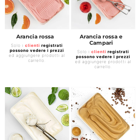
Arancia rossa
Arancia rossa e
Campari
Prezzo
Solo i
clienti
registrati
Prezzo
possono vedere i prezzi
di
Solo i
clienti
registrati
ed aggiungere prodotti al
possono vedere i prezzi
di
listino
carrello.
ed aggiungere prodotti al
listino
carrello.