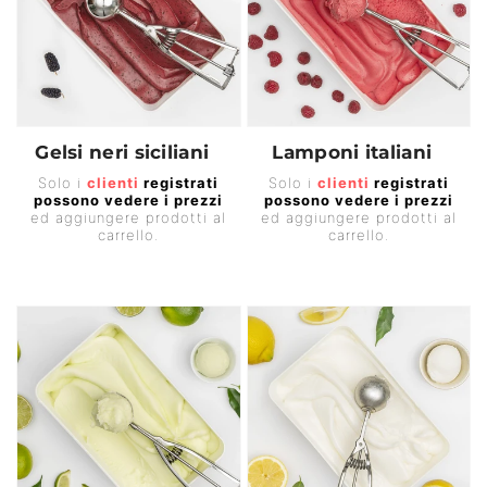
Gelsi neri siciliani
Lamponi italiani
Prezzo
Prezzo
Solo i
clienti
registrati
Solo i
clienti
registrati
possono vedere i prezzi
possono vedere i prezzi
di
di
ed aggiungere prodotti al
ed aggiungere prodotti al
listino
listino
carrello.
carrello.