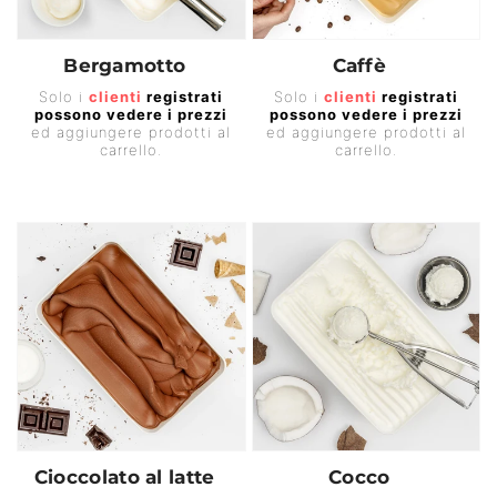
Bergamotto
Caffè
Prezzo
Prezzo
Solo i
clienti
registrati
Solo i
clienti
registrati
possono vedere i prezzi
possono vedere i prezzi
di
di
ed aggiungere prodotti al
ed aggiungere prodotti al
listino
listino
carrello.
carrello.
Cioccolato al latte
Cocco