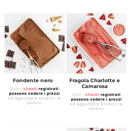
Fondente nero
Fragola Charlotte e
Camarosa
Prezzo
Solo i
clienti
registrati
Prezzo
possono vedere i prezzi
di
Solo i
clienti
registrati
ed aggiungere prodotti al
possono vedere i prezzi
di
listino
carrello.
ed aggiungere prodotti al
listino
carrello.