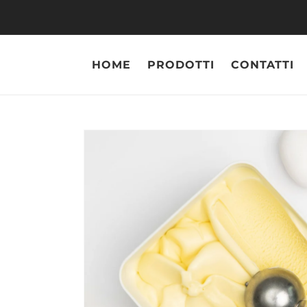
Vai
direttamente
ai contenuti
HOME
PRODOTTI
CONTATTI
Pass
infor
sul p