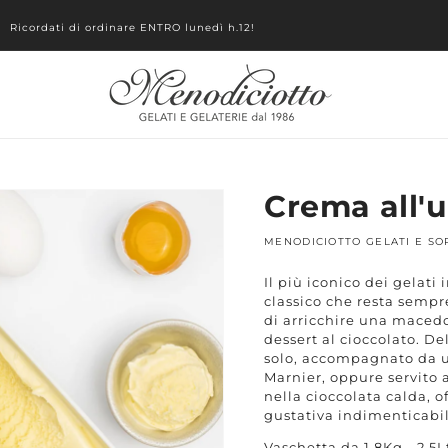
Ricordati di ordinare ENTRO lunedì h.12!
a alle
Crema all'
mazioni
rodotto
MENODICIOTTO GELATI E SO
Il più iconico dei gelati 
classico che resta sempr
di arricchire una macedo
dessert al cioccolato. De
solo, accompagnato da u
Marnier, oppure servito a
nella cioccolata calda, o
gustativa indimenticabil
Vaschetta da 1,8Kg - 2,5L