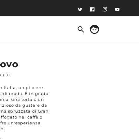
Twitter
Facebook
Instagram
YouTube
face
Accedi
uovo
RBETTI
in Italia, un piacere
e di moda. È in grado
nia, una torta o un
lizioso da gustare da
na spruzzata di Gran
ffogato nel caffè o
ffre un'esperienza
e.
t