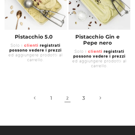
Pistacchio 5.0
Pistacchio Gin e
Pepe nero
Prezzo
Solo i
clienti
registrati
Prezzo
possono vedere i prezzi
di
Solo i
clienti
registrati
ed aggiungere prodotti al
possono vedere i prezzi
di
listino
carrello.
ed aggiungere prodotti al
listino
carrello.
1
3
2