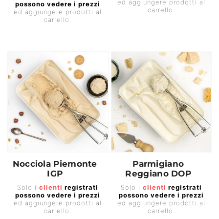
ed aggiungere prodotti al
possono vedere i prezzi
di
listino
carrello.
ed aggiungere prodotti al
listino
carrello.
Nocciola Piemonte
Parmigiano
IGP
Reggiano DOP
Prezzo
Prezzo
Solo i
clienti
registrati
Solo i
clienti
registrati
possono vedere i prezzi
possono vedere i prezzi
di
di
ed aggiungere prodotti al
ed aggiungere prodotti al
listino
listino
carrello.
carrello.