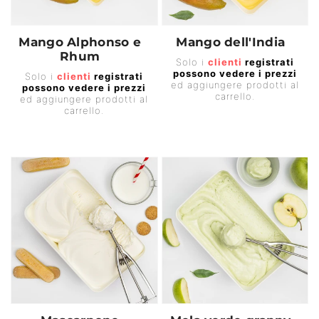
Mango Alphonso e
Mango dell'India
Rhum
Prezzo
Solo i
clienti
registrati
Prezzo
possono vedere i prezzi
di
Solo i
clienti
registrati
ed aggiungere prodotti al
possono vedere i prezzi
di
listino
carrello.
ed aggiungere prodotti al
listino
carrello.