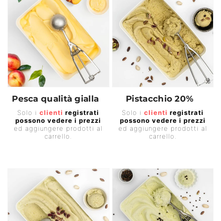
Pesca qualità gialla
Pistacchio 20%
Prezzo
Prezzo
Solo i
clienti
registrati
Solo i
clienti
registrati
possono vedere i prezzi
possono vedere i prezzi
di
di
ed aggiungere prodotti al
ed aggiungere prodotti al
listino
listino
carrello.
carrello.