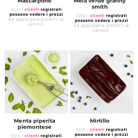
Mascarpone
Mela verde granny
smith
Prezzo
Solo i
clienti
registrati
Prezzo
possono vedere i prezzi
di
Solo i
clienti
registrati
ed aggiungere prodotti al
possono vedere i prezzi
di
listino
carrello.
ed aggiungere prodotti al
listino
carrello.
Menta piperita
Mirtillo
piemontese
Prezzo
Solo i
clienti
registrati
Prezzo
possono vedere i prezzi
di
Solo i
clienti
registrati