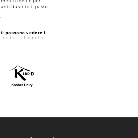
mento ideale per
tanti durante il pasto.
t
ti possono vedere i
rodotti al carrello.