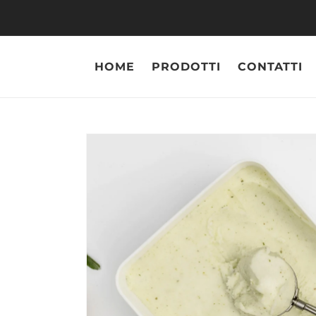
Vai
direttamente
ai contenuti
HOME
PRODOTTI
CONTATTI
Pass
infor
sul p