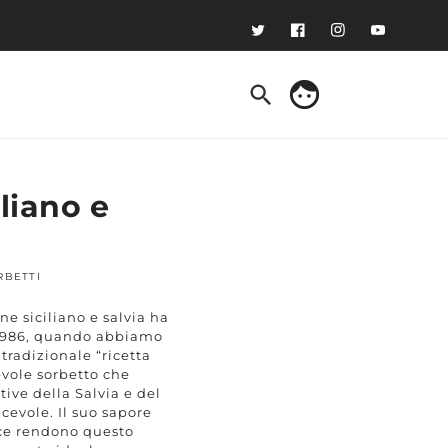
Twitter
Facebook
Instagram
YouTube
face
Accedi
liano e
RBETTI
ne siciliano e salvia ha
l 1986, quando abbiamo
 tradizionale “ricetta
vole sorbetto che
tive della Salvia e del
evole. Il suo sapore
ace rendono questo