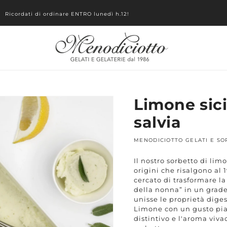
Ricordati di ordinare ENTRO lunedì h.12!
a alle
Limone sici
mazioni
rodotto
salvia
MENODICIOTTO GELATI E SO
Il nostro sorbetto di limo
origini che risalgono a
cercato di trasformare la
della nonna” in un grade
unisse le proprietà diges
Limone con un gusto piac
distintivo e l'aroma viv