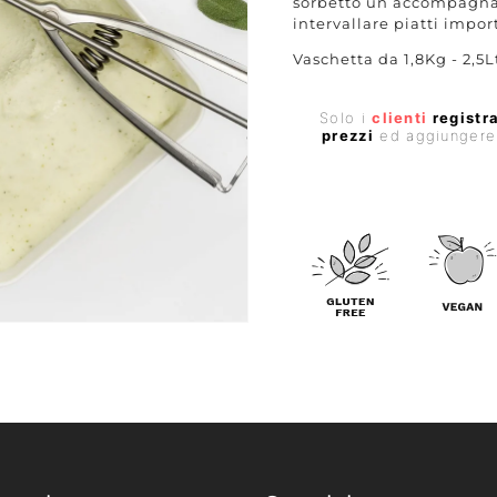
sorbetto un accompagna
intervallare piatti impor
Vaschetta da 1,8Kg - 2,5L
i
ali
Prezzo
Solo i
clienti
registra
prezzi
ed aggiungere p
di
listino