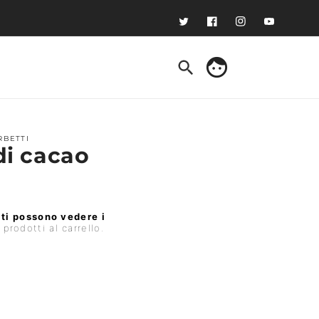
Twitter
Facebook
Instagram
YouTube
face
Accedi
RBETTI
di cacao
ti possono vedere i
rodotti al carrello.