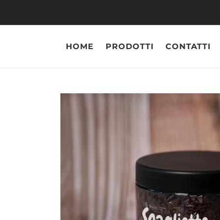
Vai
direttamente
ai contenuti
HOME
PRODOTTI
CONTATTI
Pass
infor
sul p